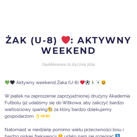
ŻAK (U-8)
: AKTYWNY
WEEKEND
Opublikowano
21 stycznia 2024
.
Aktywny weekend Żaka (U-8)
W piątek na zaproszenie zaprzyjaźnionej drużyny Akademia
Futbolu 92 udaliśmy się do Witkowa, aby zaliczyć bardzo
wartościowy sparing
za który bardzo dziękujemy
gospodarzom
Natomiast w niedzielę pomimo wielu przeciwności losu i
bardzo niskiej frekwencji
udało nam się rozegrać